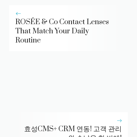
ROSÉE & Co Contact Lenses
That Match Your Daily
Routine
효성CMS+ CRM 연동! 고객 관리