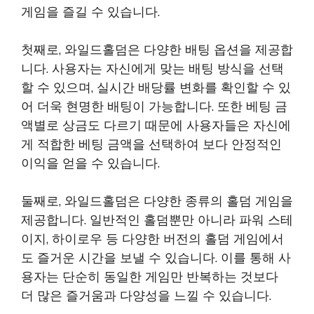
게임을 즐길 수 있습니다.
첫째로, 와일드홀덤은 다양한 배팅 옵션을 제공합
니다. 사용자는 자신에게 맞는 배팅 방식을 선택
할 수 있으며, 실시간 배당률 변화를 확인할 수 있
어 더욱 현명한 배팅이 가능합니다. 또한 베팅 금
액별로 상금도 다르기 때문에 사용자들은 자신에
게 적합한 베팅 금액을 선택하여 보다 안정적인
이익을 얻을 수 있습니다.
둘째로, 와일드홀덤은 다양한 종류의 홀덤 게임을
제공합니다. 일반적인 홀덤뿐만 아니라 파워 스테
이지, 하이로우 등 다양한 버전의 홀덤 게임에서
도 즐거운 시간을 보낼 수 있습니다. 이를 통해 사
용자는 단순히 동일한 게임만 반복하는 것보다
더 많은 즐거움과 다양성을 느낄 수 있습니다.