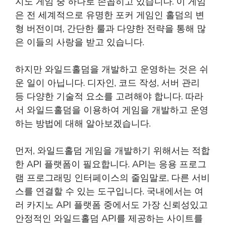
지노 게임 중 하나로 손꼽히고 있습니다. 이 게임
은 전 세계적으로 유명한 포커 게임인 홀덤의 변
형 버전이며, 간단한 룰과 다양한 전략을 통해 많
은 이들의 사랑을 받고 있습니다.
하지만 와일드홀덤을 개발하고 운영하는 것은 쉬
운 일이 아닙니다. 디자인, 코드 작성, 서버 관리
등 다양한 기술적 요소를 고려해야 합니다. 따라
서 와일드홀덤을 이용하여 게임을 개발하고 운영
하는 방법에 대해 알아보겠습니다.
먼저, 와일드홀덤 게임을 개발하기 위해서는 적합
한 API 플랫폼이 필요합니다. API는 응용 프로그
램 프로그래밍 인터페이스의 줄임말로, 다른 서비
스를 연결할 수 있는 도구입니다. 국내에서는 여
러 카지노 API 플랫폼 중에서도 가장 신뢰성있고
안정적인 와일드홀덤 API를 제공하는 사이트를