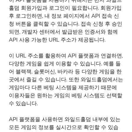
이 API 플랫폼을 사용하기 위해서는 먼저 와일드
홀덤 회원가입과 로그인이 필요합니다. 회원가입
후 로그인하면, 내 정보 페이지에서 API 접속 신
청 버튼을 클릭할 수 있습니다. 접속 신청 후 승인
되면, 개발자 센터에서 발급받은 인증서와 함께
API 사용 가능한 URL 주소가 제공됩니다.
이 URL 주소를 활용하여 API 플랫폼과 연결하면,
다양한 게임을 쉽게 이용할 수 있습니다. 예를 들
어 블랙잭, 슬롯머신, 바카라 등 다양한 게임을 한
곳에서 즐길 수 있습니다. 또한 와일드홀덤에서는
게임마다 다른 베팅 시스템을 제공하기 때문에
이용자들은 원하는 게임의 베팅 시스템도 선택할
수 있습니다.
API 플랫폼을 사용하면 와일드홀덤 내부에 있는
모든 게임의 정보를 실시간으로 확인할 수 있습