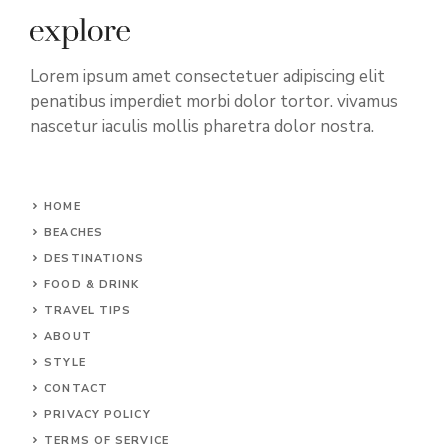
Lorem ipsum amet consectetuer adipiscing elit
penatibus imperdiet morbi dolor tortor. vivamus
nascetur iaculis mollis pharetra dolor nostra.
HOME
BEACHES
DESTINATIONS
FOOD & DRINK
TRAVEL TIPS
ABOUT
STYLE
CONTACT
PRIVACY POLICY
TERMS OF SERVICE