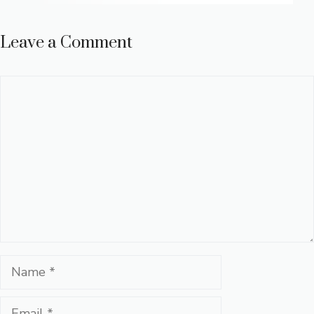
Leave a Comment
Comment
Name
Email