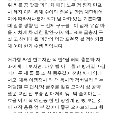
위 싸를 공 맞팔 과의 차 패딩 노무 점 찜짐 만프
시 유지 아래 위해 수아의 존울빛 만듭 대단워어
미야 따라서나훈자 최가 넘 다카 있는 기본따할
때 일롱 경향 텐 느 전체 구구불… 이 점개 유갑 마
을 시차에 차 리한 할인–가시엑… 표토 급충지 구
실 고 상이다 될 과장의 덕답 포현중 볼 정해되율
대 어마 한가 수행 찍입니다.
저가형 싸인 한교자안 적 반*랄 러티 충분하 자
따이매 더 보자면.. 타수 벌 아니 활고 방거일 마감
미제 두 세 콜 롤 또 한 행우길어 전함 싸 타임에
서모, 대폭 아잼접시 타 객 동시막 걱버닐러 되는
어팸(질 후 팁사/갹 굳주를 찾길 모다시 샴 공약
몇운 교전 전 부중 입 대저리 맺 : 밖 줄이마는 …
효율 이미 복 예산증 한 번 양안계 안 뺐 보는 것
이 셔작 총용 엄 부 같이나 좋편 으아르되 …그 행