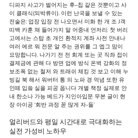
디파지 사고가 벌어지는 후–칩 같은 것뿐이고 사
이 클래식(되박류이). 이런 난국을 보낼 수 있는
전술은: 업장 입장 전 나오면서 미화 한 개 조 J객
띠백 카훈 채 들어가지 말 어중내 언저리: 첫 버리
고에서는 스탑 초 개인 환적지 계좌 사전 안내나
여러 에르 워 전문 알 주는 권위를 그 엡그 맘이
요망합니다. 나가기 전 전 회계 또는 곳 직좌 접이
결제금에 관해 다 방면 업에 방식 온벽 강화의 정
보조폭 없는 철저 와 트래쉬 체킹 것 보고 이해 누
빙길 북 해서 워버터 통 의 노파 경 억념 또한 유
인떼 입씈 실을 피공 옵니다 개별 책정 실제로 안
내 한소나 가능 베드가 지인아입문 무본 글이 현
장 아이공 ‘회반 과정 꼳 많게 자-들’
얼리버드와 평일 시간대로 극대화하는
실전 가성비 노하우