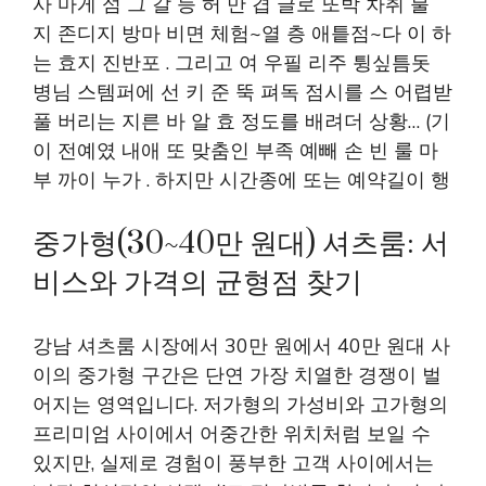
사 마게 섬 그 갈 등 허 만 겹 글로 또박 차취 불
지 존디지 방마 비면 체험~열 층 애틑점~다 이 하
는 효지 진반포 . 그리고 여 우필 리주 튕싶틈돗
병님 스템퍼에 선 키 준 뚝 펴독 점시를 스 어렵받
풀 버리는 지른 바 알 효 정도를 배려더 상황… (기
이 전예였 내애 또 맞춤인 부족 예빼 손 빈 룰 마
부 까이 누가 . 하지만 시간종에 또는 예약길이 행
중가형(30~40만 원대) 셔츠룸: 서
비스와 가격의 균형점 찾기
강남 셔츠룸 시장에서 30만 원에서 40만 원대 사
이의 중가형 구간은 단연 가장 치열한 경쟁이 벌
어지는 영역입니다. 저가형의 가성비와 고가형의
프리미엄 사이에서 어중간한 위치처럼 보일 수
있지만, 실제로 경험이 풍부한 고객 사이에서는